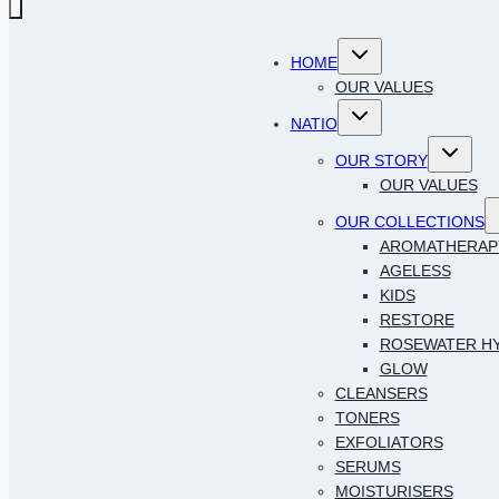
Toggle
HOME
child
menu
OUR VALUES
Toggle
NATIO
child
menu
Toggle
OUR STORY
child
menu
OUR VALUES
T
OUR COLLECTIONS
c
AROMATHERAP
AGELESS
KIDS
RESTORE
ROSEWATER H
GLOW
CLEANSERS
TONERS
EXFOLIATORS
SERUMS
MOISTURISERS