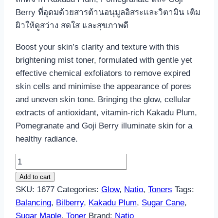
Berry ที่อุดมด้วยสารต้านอนุมูลอิสระและวิตามิน เติม
ผิวให้ดูสว่าง สดใส และสุขภาพดี
Boost your skin’s clarity and texture with this
brightening mist toner, formulated with gentle yet
effective chemical exfoliators to remove expired
skin cells and minimise the appearance of pores
and uneven skin tone. Bringing the glow, cellular
extracts of antioxidant, vitamin-rich Kakadu Plum,
Pomegranate and Goji Berry illuminate skin for a
healthy radiance.
Glow
Brighter
Add to cart
Skin
SKU:
1677
Categories:
Glow
,
Natio
,
Toners
Tags:
Refining
Balancing
,
Bilberry
,
Kakadu Plum
,
Sugar Cane
,
Toner
Sugar Maple
,
Toner
Brand:
Natio