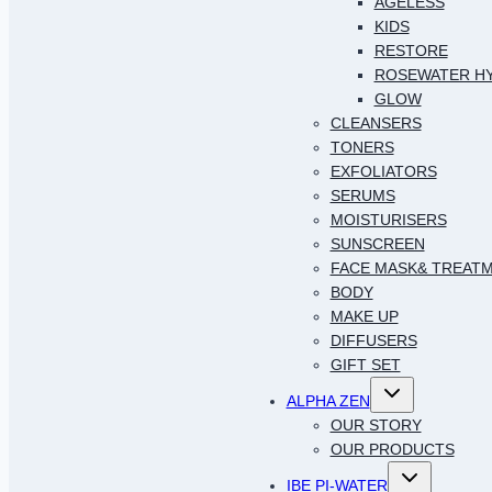
AGELESS
KIDS
RESTORE
ROSEWATER H
GLOW
CLEANSERS
TONERS
EXFOLIATORS
SERUMS
MOISTURISERS
SUNSCREEN
FACE MASK& TREAT
BODY
MAKE UP
DIFFUSERS
GIFT SET
Toggle
ALPHA ZEN
child
menu
OUR STORY
OUR PRODUCTS
Toggle
IBE PI-WATER
child