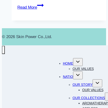
น้ำมัน
Read More
หอม
ระเหย
(Essential
Oil)
© 2026 Skin Power Co.,Ltd.
ดี
อย่างไร?
Toggle
HOME
child
menu
OUR VALUES
Toggle
NATIO
child
menu
Toggle
OUR STORY
child
menu
OUR VALUES
T
OUR COLLECTIONS
c
AROMATHERAP