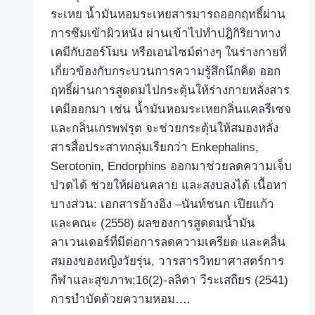
ระเหย น้ำมันหอมระเหยสารมารถออกฤทธิ์ผ่าน
การซึมเข้าผิวหนัง ผ่านเข้าไปทำปฎิกิริยาทาง
เคมีกับฮอร์โมน หรือเอนไซม์ต่างๆ ในร่างกายที่
เกี่ยวข้องกับกระบวนการความรู้สึกนึกคิด ออก
ฤทธิ์ผ่านการสูดดมไปกระตุ้นให้ร่างกายหลั่งสาร
เคมีออกมา เช่น น้ำมันหอมระเหยกลิ่นแคลรีเซจ
และกลิ่นเกรพฟรุต จะช่วยกระตุ้นให้สมองหลั่ง
สารสื่อประสาทกลุ่มเรียกว่า Enkephalins,
Serotonin, Endorphins ออกมาช่วยลดความเจ็บ
ปวดได้ ช่วยให้ผ่อนคลาย และสงบลงได้ เนื้อหา
บางส่วน: เอกสารอ้างอิง –นันท์ชนก เปียแก้ว
และคณะ (2558) ผลของการสูดดมน้ำมัน
ลาเวนเดอร์ที่มีต่อการลดความเครียด และคลื่น
สมองของหญิงวัยรุ่น, วารสารวิทยาศาสตร์การ
กีฬาและสุขภาพ;16(2)-ลลิตา วีระเสถียร (2541)
การบำบัดด้วยความหอม….