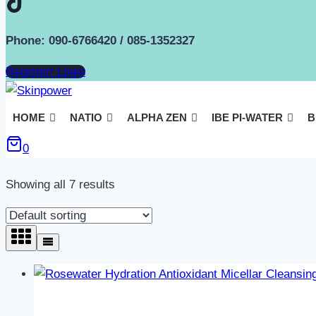
Phone: 090-6766420 / 085-1352327
Register/ Login
HOME
NATIO
ALPHA ZEN
IBE PI-WATER
B
0
Showing all 7 results