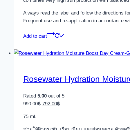
combines very high sun protection with balanced 
Always read the label and follow the directions 
Frequent use and re-application in accordance with
Add to cart
Rosewater Hydration Moistu
Rated
5.00
out of 5
Original
Current
990.00
฿
792.00
฿
price
price
75 ml.
was:
is:
990.00฿.
792.00฿.
ช่วยให้ผิวกระชับ เรียบเนียน และผ่อนคลาย ด้วยคร