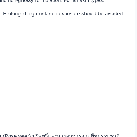
d non-greasy formulation. For all skin types.
n. Prolonged high-risk sun exposure should be avoided.
ลาบ(Rosewater) บริสุทธิ์และสารอาหารจากพืชธรรมชาติ