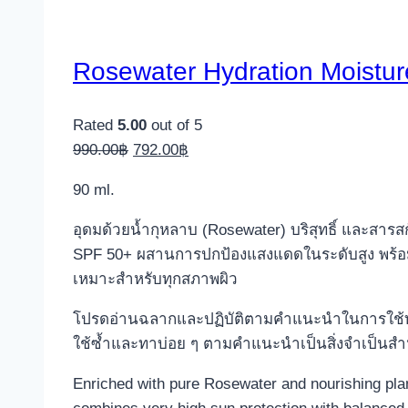
Rosewater Hydration Moistu
Rated
5.00
out of 5
Original
Current
990.00
฿
792.00
฿
price
price
90 ml.
was:
is:
990.00฿.
792.00฿.
อุดมด้วยน้ำกุหลาบ (Rosewater) บริสุทธิ์ และสารสก
SPF 50+ ผสานการปกป้องแสงแดดในระดับสูง พร้อมด
เหมาะสำหรับทุกสภาพผิว
โปรดอ่านฉลากและปฏิบัติตามคำแนะนำในการใช้ทุก
ใช้ซ้ำและทาบ่อย ๆ ตามคำแนะนำเป็นสิ่งจำเป็นส
Enriched with pure Rosewater and nourishing plant