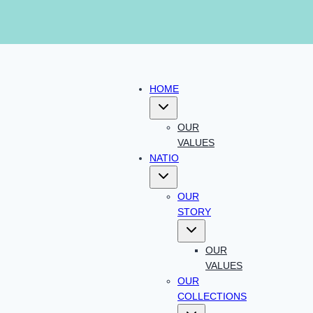
HOME
Toggle
child
menu
OUR
VALUES
NATIO
Toggle
child
menu
OUR
STORY
Toggle
child
menu
OUR
VALUES
OUR
COLLECTIONS
Toggle