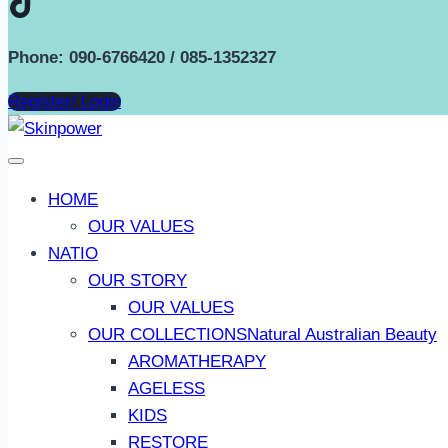
Phone: 090-6766420 / 085-1352327
Register/ Login
HOME
OUR VALUES
NATIO
OUR STORY
OUR VALUES
OUR COLLECTIONS
Natural Australian Beauty
AROMATHERAPY
AGELESS
KIDS
RESTORE